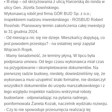
• III etap – od skrzyżowania z ulicą Harcerską do ronda w
ulicy Gen. Józefa Sowińskiego.
Wykonawcą robót jest firma GÓR BUD Sp. z o.o.;
inspektorem nadzoru inwestorskiego - ROSBUD Robert
Rosiński. Planowany termin zakończenia całej inwestycji
to 31 grudnia 2024.
- Od miesiąca nic się nie dzieje. Mieszkańcy dopytują, co
jest powodem przestoju? - na ostatniej sesji zapytał
Wojciech Rojek.
- Mamy świadomość, że terminy płyną. W lipcu była
podpisana umowa. Od tego czasu wykonawca miał czas
na przygotowanie i skompletowanie dokumentów. Na
pierwszej radzie budowy, niestety, dowiedzieliśmy się, że
wykonawca musi uzupełnić braki formalne, nie dostarczył
wszystkich dokumentów do urzędu marszałkowskiego i z
tego względu inspektor nadzoru wstrzymał roboty
budowlane - odpowiadając na pytania radnego,
poinformowała Żaneta Kozak, naczelnik wydziału rozwoju.
- Czy to nie spowoduje przesunięcia realizacji tej