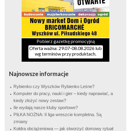
Pobierz gazetkę promocyjną
Oferta ważna: 29.07-08.08.2026 lub
wg terminów przy produktach.
Najnowsze informacje
Rybienko czy Wyszków Rybienko Leśne?
Komputer do pracy, nauki i gier – kiedy naprawiać, a
kiedy złożyć nowy zestaw?
Ile wydają nasze kluby sportowe?
PIŁKA NOŻNA: II liga wreszcie kompletna. Są
zmiany
Kołdra obciążeniowa — jak stworzyć domowy rytuał