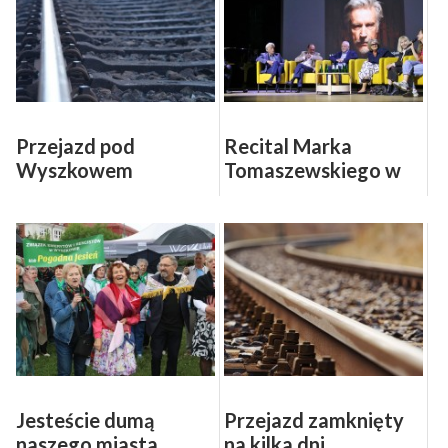
Przejazd pod
Recital Marka
Wyszkowem
Tomaszewskiego w
zamknięty na trzy dni
40. rocznicę śmierci
Wacława
Kisielewskiego
(WIDEO, FOTO)
Jesteście dumą
Przejazd zamknięty
naszego miasta
na kilka dni