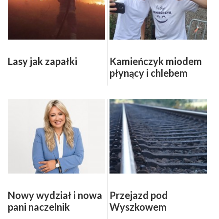
Lasy jak zapałki
Kamieńczyk miodem
płynący i chlebem
pachnący (FOTO,
WIDEO)
Nowy wydział i nowa
Przejazd pod
pani naczelnik
Wyszkowem
zamknięty na trzy dni