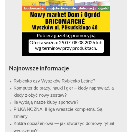
Pobierz gazetkę promocyjną
Oferta ważna: 29.07-08.08.2026 lub
wg terminów przy produktach.
Najnowsze informacje
Rybienko czy Wyszków Rybienko Leśne?
Komputer do pracy, nauki i gier – kiedy naprawiać, a
kiedy złożyć nowy zestaw?
Ile wydają nasze kluby sportowe?
PIŁKA NOŻNA: II liga wreszcie kompletna. Są
zmiany
Kołdra obciążeniowa — jak stworzyć domowy rytuał
wyciszenia?