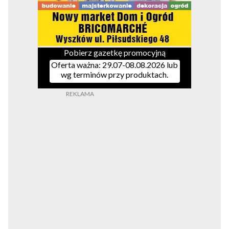
Pobierz gazetkę promocyjną
Oferta ważna: 29.07-08.08.2026 lub
wg terminów przy produktach.